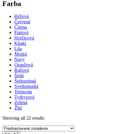
Farba
Béžová
Červená
Čierna
Fialová
Horčicová
Khaki
Lila
Modrá
Navy
Oranžová
Ružová
Šedá
Šedozelená
Svetlomodrá
Terracota
Tyrkysová
Zelená
Žltá
Showing all 22 results