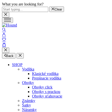
What you are looking for?
Clear
Back
SHOP
Vodítka
Klasické vodítka
Prepínacie vodítka
Obojky
Obojky click
Obojky s prackou
Obojky sťahovacie
Známky
Šatky
Náramky