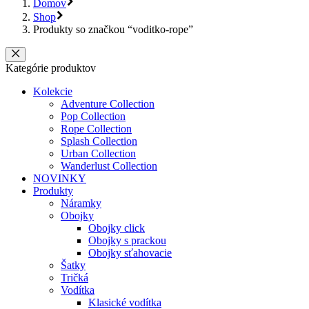
Domov
Shop
Produkty so značkou “voditko-rope”
Kategórie produktov
Kolekcie
Adventure Collection
Pop Collection
Rope Collection
Splash Collection
Urban Collection
Wanderlust Collection
NOVINKY
Produkty
Náramky
Obojky
Obojky click
Obojky s prackou
Obojky sťahovacie
Šatky
Tričká
Vodítka
Klasické vodítka