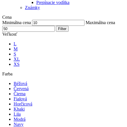
Prepínacie vodítka
Známky
Cena
Minimálna cena
Maximálna cena
Filter
Veľkosť
L
M
S
XL
XS
Farba
Béžová
Červená
Čierna
Fialová
Horčicová
Khaki
Lila
Modrá
Navy