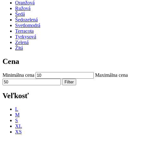
Oranžová
Ružová
Šedá
Šedozelená
Svetlomodrá
Terracota
Tyrkysová
Zelená
Žltá
Cena
Minimálna cena
Maximálna cena
Filter
Veľkosť
L
M
S
XL
XS