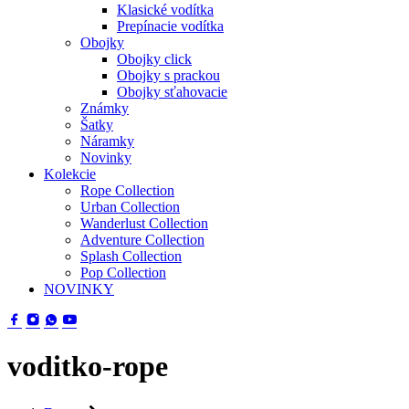
Klasické vodítka
Prepínacie vodítka
Obojky
Obojky click
Obojky s prackou
Obojky sťahovacie
Známky
Šatky
Náramky
Novinky
Kolekcie
Rope Collection
Urban Collection
Wanderlust Collection
Adventure Collection
Splash Collection
Pop Collection
NOVINKY
voditko-rope