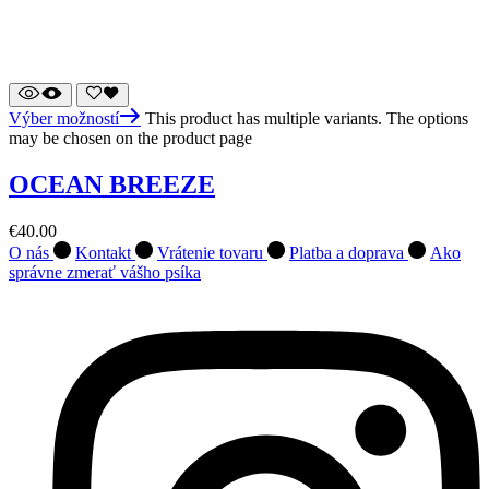
Výber možností
This product has multiple variants. The options
may be chosen on the product page
OCEAN BREEZE
€
40.00
O nás
Kontakt
Vrátenie tovaru
Platba a doprava
Ako
správne zmerať vášho psíka