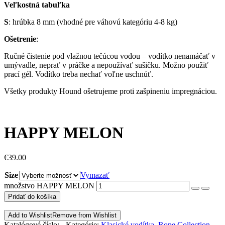
Veľkostná tabuľka
S
: hrúbka 8 mm (vhodné pre váhovú kategóriu 4-8 kg)
Ošetrenie
:
Ručné čistenie pod vlažnou tečúcou vodou – vodítko nenamáčať v
umývadle, neprať v práčke a nepoužívať sušičku. Možno použiť
prací gél. Vodítko treba nechať voľne uschnúť.
Všetky produkty Hound ošetrujeme proti zašpineniu impregnáciou.
HAPPY MELON
€
39.00
Size
Vymazať
množstvo HAPPY MELON
Pridať do košíka
Add to Wishlist
Remove from Wishlist
Katalógové číslo:
-
Kategórie:
Klasické vodítka
,
Rope Collection
,