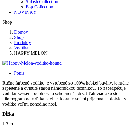
Splash Collection
Pop Collection
NOVINKY
Shop
Domov
Shop
Produkty
Vodítka
HAPPY MELON
Popis
Ručne farbené vodítko je vyrobené zo 100% hebkej bavlny, je ručne
zapletené a ovinuté starou námorníckou technikou. To zabezpečuje
vodítku zvýšenú odolnosť a schopnosť udržať ťah viac ako sto
kilomogramov. Vďaka bavlne, ktorá je veľmi príjemná na dotyk, sa
vodítko veľmi pohodlne nosí.
Dĺžka
1.3 m