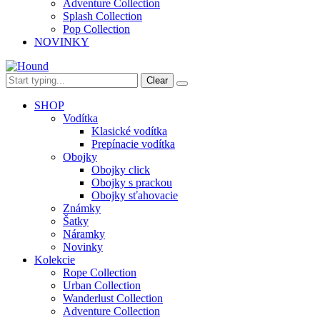
Adventure Collection
Splash Collection
Pop Collection
NOVINKY
Clear
SHOP
Vodítka
Klasické vodítka
Prepínacie vodítka
Obojky
Obojky click
Obojky s prackou
Obojky sťahovacie
Známky
Šatky
Náramky
Novinky
Kolekcie
Rope Collection
Urban Collection
Wanderlust Collection
Adventure Collection