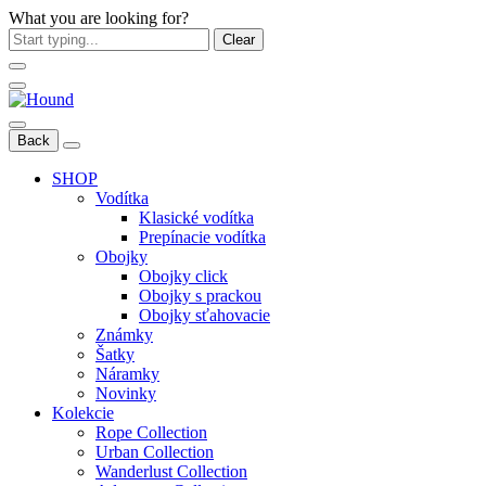
What you are looking for?
Clear
Back
SHOP
Vodítka
Klasické vodítka
Prepínacie vodítka
Obojky
Obojky click
Obojky s prackou
Obojky sťahovacie
Známky
Šatky
Náramky
Novinky
Kolekcie
Rope Collection
Urban Collection
Wanderlust Collection