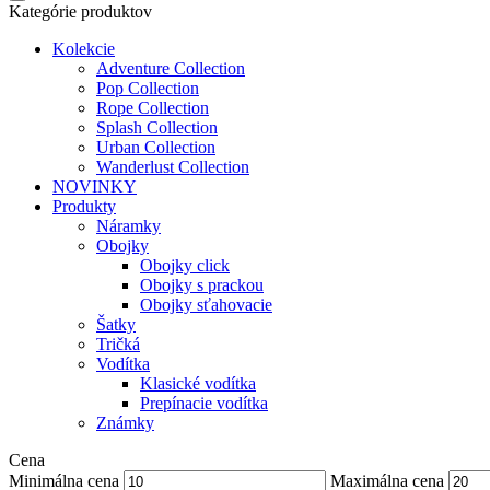
Kategórie produktov
Kolekcie
Adventure Collection
Pop Collection
Rope Collection
Splash Collection
Urban Collection
Wanderlust Collection
NOVINKY
Produkty
Náramky
Obojky
Obojky click
Obojky s prackou
Obojky sťahovacie
Šatky
Tričká
Vodítka
Klasické vodítka
Prepínacie vodítka
Známky
Cena
Minimálna cena
Maximálna cena