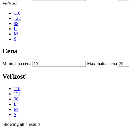
Veľkosť
110
122
98
L
M
S
Cena
Minimálna cena
Maximálna cena
Veľkosť
110
122
98
L
M
S
Showing all 4 results