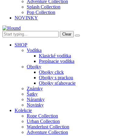
Adventure Collection
Splash Collection
Pop Collection
NOVINKY
Clear
SHOP
Vodítka
Klasické vodítka
Prepínacie vodítka
Obojky
Obojky click
Obojky s prackou
Obojky sťahovacie
Známky
Šatky
Náramky
Novinky
Kolekcie
Rope Collection
Urban Collection
Wanderlust Collection
Adventure Collection