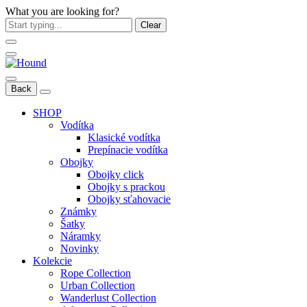
What you are looking for?
Clear
Back
SHOP
Vodítka
Klasické vodítka
Prepínacie vodítka
Obojky
Obojky click
Obojky s prackou
Obojky sťahovacie
Známky
Šatky
Náramky
Novinky
Kolekcie
Rope Collection
Urban Collection
Wanderlust Collection