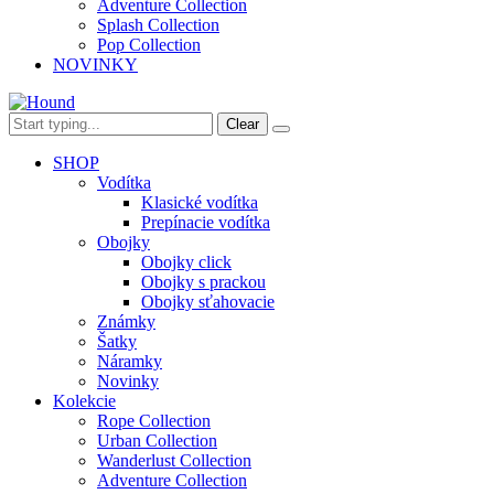
Adventure Collection
Splash Collection
Pop Collection
NOVINKY
Clear
SHOP
Vodítka
Klasické vodítka
Prepínacie vodítka
Obojky
Obojky click
Obojky s prackou
Obojky sťahovacie
Známky
Šatky
Náramky
Novinky
Kolekcie
Rope Collection
Urban Collection
Wanderlust Collection
Adventure Collection