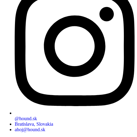
@hound.sk
Bratislava, Slovakia
ahoj@hound.sk