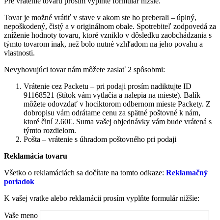
Pre vrátenie tovaru prosím vyplňte formulár nižšie.
Tovar je možné vrátiť v stave v akom ste ho preberali – úplný,
nepoškodený, čistý a v originálnom obale. Spotrebiteľ zodpovedá za
zníženie hodnoty tovaru, ktoré vzniklo v dôsledku zaobchádzania s
týmto tovarom inak, než bolo nutné vzhľadom na jeho povahu a
vlastnosti.
Nevyhovujúci tovar nám môžete zaslať 2 spôsobmi:
Vrátenie cez Packetu – pri podaji prosím nadiktujte ID
91168521 (štítok vám vytlačia a nalepia na mieste). Balík
môžete odovzdať v hociktorom odbernom mieste Packety. Z
dobropisu vám odrátame cenu za spätné poštovné k nám,
ktoré činí 2.60€. Suma vašej objednávky vám bude vrátená s
týmto rozdielom.
Pošta – vrátenie s úhradom poštovného pri podaji
Reklamácia tovaru
Všetko o reklamáciách sa dočítate na tomto odkaze:
Reklamačný
poriadok
K vašej vratke alebo reklamácii prosím vyplňte formulár nižšie:
Vaše meno