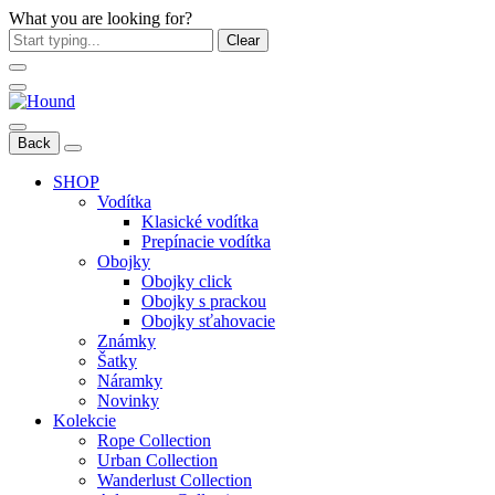
What you are looking for?
Clear
Back
SHOP
Vodítka
Klasické vodítka
Prepínacie vodítka
Obojky
Obojky click
Obojky s prackou
Obojky sťahovacie
Známky
Šatky
Náramky
Novinky
Kolekcie
Rope Collection
Urban Collection
Wanderlust Collection