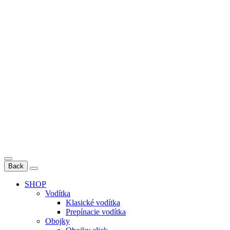
Back
SHOP
Vodítka
Klasické vodítka
Prepínacie vodítka
Obojky