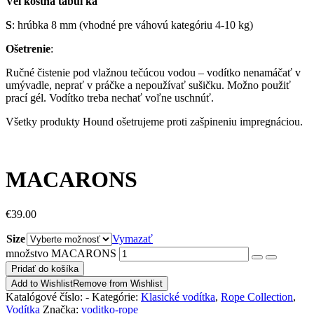
Veľkostná tabuľka
S
: hrúbka 8 mm (vhodné pre váhovú kategóriu 4-10 kg)
Ošetrenie
:
Ručné čistenie pod vlažnou tečúcou vodou – vodítko nenamáčať v
umývadle, neprať v práčke a nepoužívať sušičku. Možno použiť
prací gél. Vodítko treba nechať voľne uschnúť.
Všetky produkty Hound ošetrujeme proti zašpineniu impregnáciou.
MACARONS
€
39.00
Size
Vymazať
množstvo MACARONS
Pridať do košíka
Add to Wishlist
Remove from Wishlist
Katalógové číslo:
-
Kategórie:
Klasické vodítka
,
Rope Collection
,
Vodítka
Značka:
voditko-rope