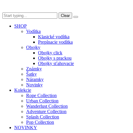
Clear
SHOP
Vodítka
Klasické vodítka
Prepínacie vodítka
Obojky
Obojky click
Obojky s prackou
Obojky sťahovacie
Známky
Šatky
Náramky
Novinky
Kolekcie
Rope Collection
Urban Collection
Wanderlust Collection
Adventure Collection
Splash Collection
Pop Collection
NOVINKY