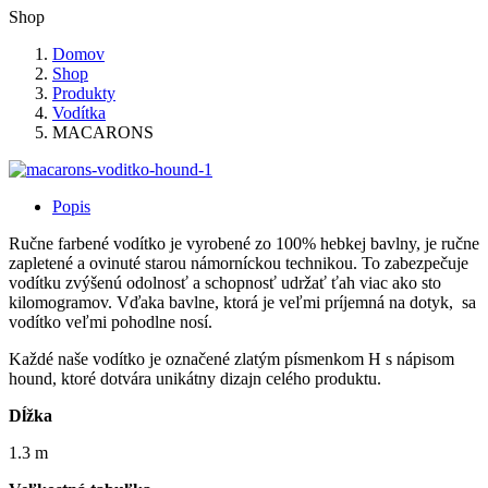
Shop
Domov
Shop
Produkty
Vodítka
MACARONS
Popis
Ručne farbené vodítko je vyrobené zo 100% hebkej bavlny, je ručne
zapletené a ovinuté starou námorníckou technikou. To zabezpečuje
vodítku zvýšenú odolnosť a schopnosť udržať ťah viac ako sto
kilomogramov. Vďaka bavlne, ktorá je veľmi príjemná na dotyk, sa
vodítko veľmi pohodlne nosí.
Každé naše vodítko je označené zlatým písmenkom H s nápisom
hound, ktoré dotvára unikátny dizajn celého produktu.
Dĺžka
1.3 m