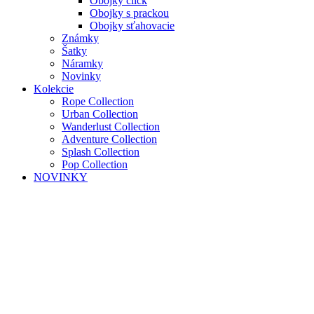
Obojky click
Obojky s prackou
Obojky sťahovacie
Známky
Šatky
Náramky
Novinky
Kolekcie
Rope Collection
Urban Collection
Wanderlust Collection
Adventure Collection
Splash Collection
Pop Collection
NOVINKY