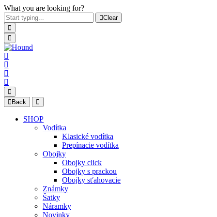
What you are looking for?
Clear
Back
SHOP
Vodítka
Klasické vodítka
Prepínacie vodítka
Obojky
Obojky click
Obojky s prackou
Obojky sťahovacie
Známky
Šatky
Náramky
Novinky