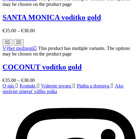
may be chosen on the product page
SANTA MONICA vodítko gold
€
35.00
–
€
38.00
Výber možností
This product has multiple variants. The options
may be chosen on the product page
COCONUT vodítko gold
€
35.00
–
€
38.00
O nás
Kontakt
Vrátenie tovaru
Platba a doprava
Ako
správne zmerať vášho psíka