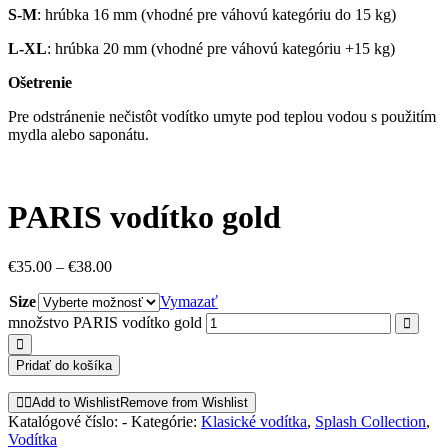
S-M
: hrúbka 16 mm (vhodné pre váhovú kategóriu do 15 kg)
L-XL
: hrúbka 20 mm (vhodné pre váhovú kategóriu +15 kg)
Ošetrenie
Pre odstránenie nečistôt vodítko umyte pod teplou vodou s použitím
mydla alebo saponátu.
PARIS vodítko gold
€
35.00
–
€
38.00
Size
Vymazať
množstvo PARIS vodítko gold
Pridať do košíka
Add to Wishlist
Remove from Wishlist
Katalógové číslo:
-
Kategórie:
Klasické vodítka
,
Splash Collection
,
Vodítka