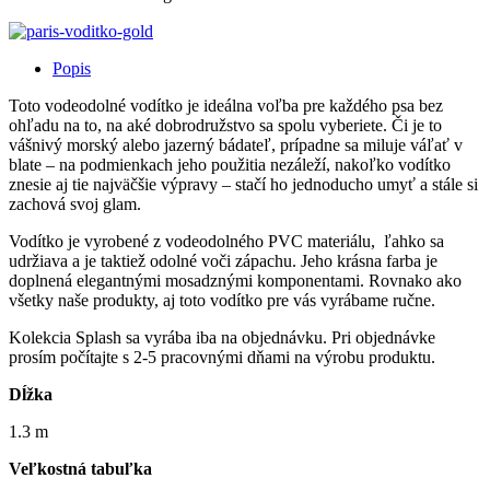
Popis
Toto vodeodolné vodítko je ideálna voľba pre každého psa bez
ohľadu na to, na aké dobrodružstvo sa spolu vyberiete. Či je to
vášnivý morský alebo jazerný bádateľ, prípadne sa miluje váľať v
blate – na podmienkach jeho použitia nezáleží, nakoľko vodítko
znesie aj tie najväčšie výpravy – stačí ho jednoducho umyť a stále si
zachová svoj glam.
Vodítko je vyrobené z vodeodolného PVC materiálu, ľahko sa
udržiava a je taktiež odolné voči zápachu. Jeho krásna farba je
doplnená elegantnými mosadznými komponentami. Rovnako ako
všetky naše produkty, aj toto vodítko pre vás vyrábame ručne.
Kolekcia Splash sa vyrába iba na objednávku. Pri objednávke
prosím počítajte s 2-5 pracovnými dňami na výrobu produktu.
Dĺžka
1.3 m
Veľkostná tabuľka