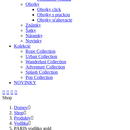
Obojky
Obojky click
Obojky s prackou
Obojky sťahovacie
Známky
Šatky
Náramky
Novinky
Kolekcie
Rope Collection
Urban Collection
Wanderlust Collection
Adventure Collection
Splash Collection
Pop Collection
NOVINKY
Shop
Domov
Shop
Produkty
Vodítka
PARIS vodítko gold