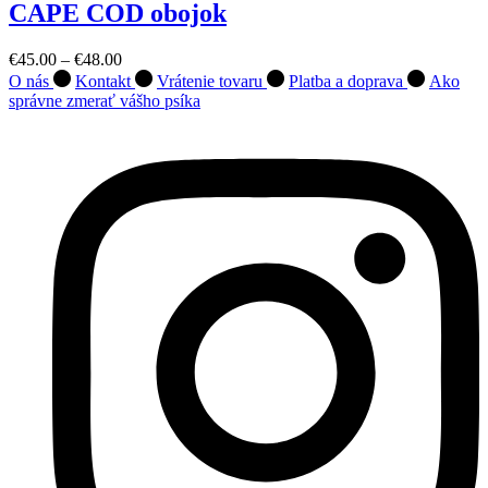
CAPE COD obojok
€
45.00
–
€
48.00
O nás
Kontakt
Vrátenie tovaru
Platba a doprava
Ako
správne zmerať vášho psíka