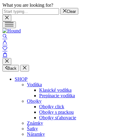
What you are looking for?
Clear
Back
SHOP
Vodítka
Klasické vodítka
Prepínacie vodítka
Obojky
Obojky click
Obojky s prackou
Obojky sťahovacie
Známky
Šatky
Náramky