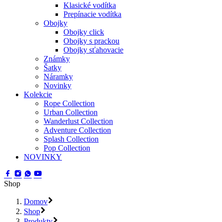
Klasické vodítka
Prepínacie vodítka
Obojky
Obojky click
Obojky s prackou
Obojky sťahovacie
Známky
Šatky
Náramky
Novinky
Kolekcie
Rope Collection
Urban Collection
Wanderlust Collection
Adventure Collection
Splash Collection
Pop Collection
NOVINKY
Shop
Domov
Shop
Produkty