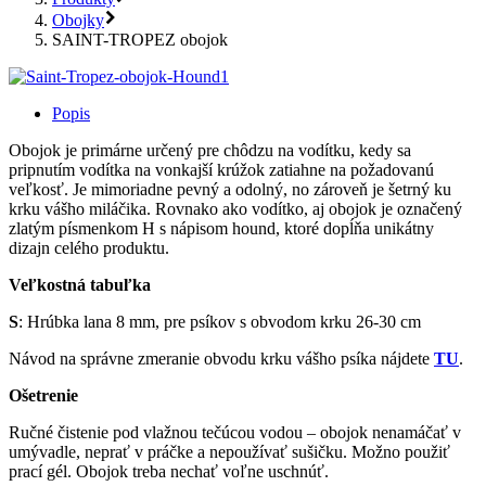
Obojky
SAINT-TROPEZ obojok
Popis
Obojok je primárne určený pre chôdzu na vodítku, kedy sa
pripnutím vodítka na vonkajší krúžok zatiahne na požadovanú
veľkosť. Je mimoriadne pevný a odolný, no zároveň je šetrný ku
krku vášho miláčika. Rovnako ako vodítko, aj obojok je označený
zlatým písmenkom H s nápisom hound, ktoré dopĺňa unikátny
dizajn celého produktu.
Veľkostná tabuľka
S
: Hrúbka lana 8 mm, pre psíkov s obvodom krku 26-30 cm
Návod na správne zmeranie obvodu krku vášho psíka nájdete
TU
.
Ošetrenie
Ručné čistenie pod vlažnou tečúcou vodou – obojok nenamáčať v
umývadle, neprať v práčke a nepoužívať sušičku. Možno použiť
prací gél. Obojok treba nechať voľne uschnúť.