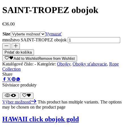
SAINT-TROPEZ obojok
€
36.00
Size
Vymazať
množstvo SAINT-TROPEZ obojok
Pridať do košíka
Add to Wishlist
Remove from Wishlist
Katalógové číslo:
-
Kategórie:
Obojky
,
Obojky sťahovacie
,
Rope
Collection
Share
Súvisiace produkty
Výber možností
This product has multiple variants. The options
may be chosen on the product page
HAWAII click obojok gold