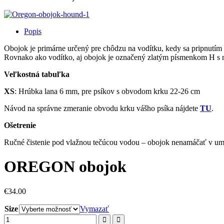
Popis
Obojok je primárne určený pre chôdzu na vodítku, kedy sa pripnutím
Rovnako ako vodítko, aj obojok je označený zlatým písmenkom H s n
Veľkostná tabuľka
XS
: Hrúbka lana 6 mm, pre psíkov s obvodom krku 22-26 cm
Návod na správne zmeranie obvodu krku vášho psíka nájdete
TU
.
Ošetrenie
Ručné čistenie pod vlažnou tečúcou vodou – obojok nenamáčať v umý
OREGON obojok
€
34.00
Size
Vymazať
množstvo