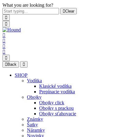
What you are looking for?
Clear
Back
SHOP
Vodítka
Klasické vodítka
Prepínacie vodítka
Obojky
Obojky click
Obojky s prackou
Obojky sťahovacie
Známky
Šatky
Náramky
Novinky