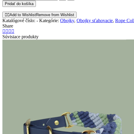
OREGON
Pridať do košíka
obojok
Add to Wishlist
Remove from Wishlist
Katalógové číslo:
-
Kategórie:
Obojky
,
Obojky sťahovacie
,
Rope Coll
Share
Súvisiace produkty