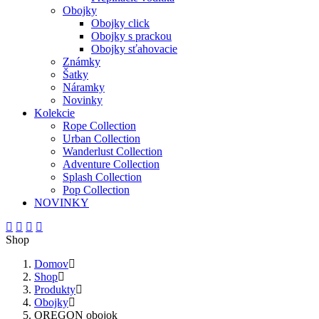
Obojky
Obojky click
Obojky s prackou
Obojky sťahovacie
Známky
Šatky
Náramky
Novinky
Kolekcie
Rope Collection
Urban Collection
Wanderlust Collection
Adventure Collection
Splash Collection
Pop Collection
NOVINKY
Shop
Domov
Shop
Produkty
Obojky
OREGON obojok