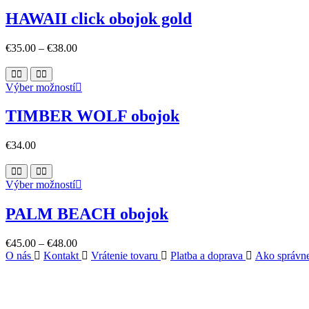
product
chosen
has
on
HAWAII click obojok gold
multiple
the
variants.
product
€
35.00
–
€
38.00
The
page
options
may
This
Výber možností
be
product
chosen
has
on
TIMBER WOLF obojok
multiple
the
variants.
product
€
34.00
The
page
options
may
This
Výber možností
be
product
chosen
has
on
PALM BEACH obojok
multiple
the
variants.
product
€
45.00
–
€
48.00
The
page
O nás
Kontakt
Vrátenie tovaru
Platba a doprava
Ako správne
options
may
be
chosen
on