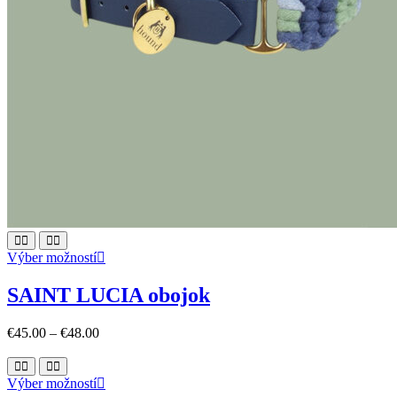
This
Výber možností
product
has
SAINT LUCIA obojok
multiple
variants.
€
45.00
–
€
48.00
The
options
may
This
Výber možností
be