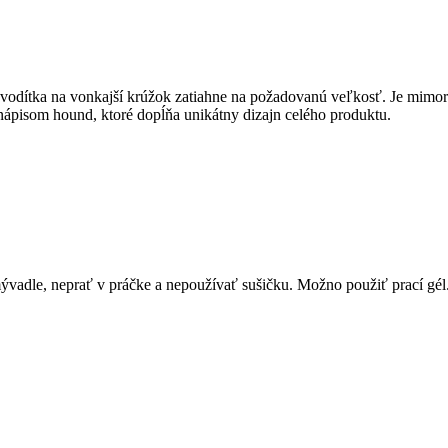
 vodítka na vonkajší krúžok zatiahne na požadovanú veľkosť. Je mimori
ápisom hound, ktoré dopĺňa unikátny dizajn celého produktu.
vadle, neprať v práčke a nepoužívať sušičku. Možno použiť prací gél