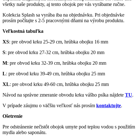
všetky naše produkty, aj tento obojok pre vás vyrábame ručne.
Kolekcia Splash sa vyrába iba na objednávku. Pri objednávke
prosím počítajte s 2-5 pracovnými dňami na výrobu produktu.
Veľkostná tabuľka
XS
: pre obvod krku 25-29 cm, hrúbka obojku 16 mm
S
: pre obvod krku 27-32 cm, hrúbka obojku 20 mm
M
: pre obvod krku 32-39 cm, hrúbka obojku 20 mm
L
: pre obvod krku 39-49 cm, hrúbka obojku 25 mm
XL
: pre obvod krku 49-60 cm, hrúbka obojku 25 mm
Návod na správne zmeranie obvodu krku vášho psíka nájdete
TU
.
V prípade záujmu o väčšiu veľkosť nás prosím
kontaktujte
.
Ošetrenie
Pre odstránenie nečistôt obojok umyte pod teplou vodou s použitím
mydla alebo saponátu.