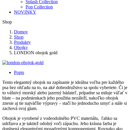
Splash Collection
Pop Collection
NOVINKY
Shop
Domov
Shop
Produkty
Obojky
LONDON obojok gold
Popis
Tento elegantný obojok na zapínanie je ideálna voľba pre každého
psa bez ohľadu na to, na aké dobrodružstvo sa spolu vyberiete. Či je
to vášnivý morský alebo jazerný bádateľ, prípadne sa miluje váľať v
blate – na podmienkach jeho použitia nezáleží, nakoľko obojok
znesie aj tie najväčšie výpravy – stačí ho jednoducho umyť a stále si
zachová svoj glam.
Obojok je vyrobené z vodeodolného PVC materiálu, ľahko sa
udržiava a je taktiež odolný voči zápachu. Jeho krásna farba je
doplnená elegantnými mosadznými komponentami. Rovnako ako