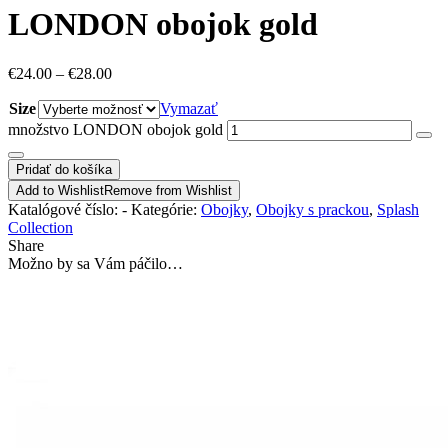
LONDON obojok gold
€
24.00
–
€
28.00
Size
Vymazať
množstvo LONDON obojok gold
Pridať do košíka
Add to Wishlist
Remove from Wishlist
Katalógové číslo:
-
Kategórie:
Obojky
,
Obojky s prackou
,
Splash
Collection
Share
Možno by sa Vám páčilo…