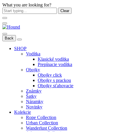
What you are looking for?
Clear
Back
SHOP
Vodítka
Klasické vodítka
Prepínacie vodítka
Obojky
Obojky click
Obojky s prackou
Obojky sťahovacie
Známky
Šatky
Náramky
Novinky
Kolekcie
Rope Collection
Urban Collection
Wanderlust Collection