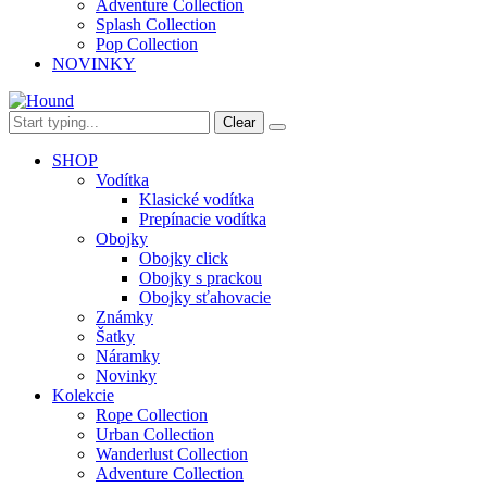
Adventure Collection
Splash Collection
Pop Collection
NOVINKY
Clear
SHOP
Vodítka
Klasické vodítka
Prepínacie vodítka
Obojky
Obojky click
Obojky s prackou
Obojky sťahovacie
Známky
Šatky
Náramky
Novinky
Kolekcie
Rope Collection
Urban Collection
Wanderlust Collection
Adventure Collection