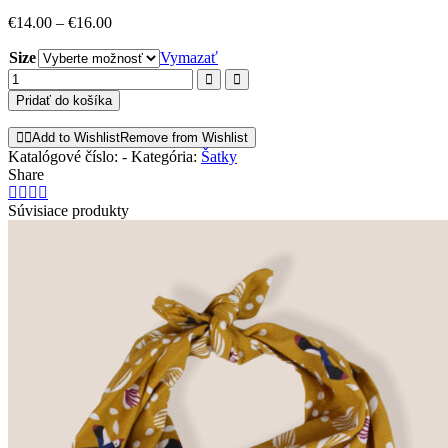
€
14.00
–
€
16.00
Size
Vymazať
množstvo
CAMOUFLAGE
Pridať do košíka
šatka
Add to Wishlist
Remove from Wishlist
Katalógové číslo:
-
Kategória:
Šatky
Share
Súvisiace produkty