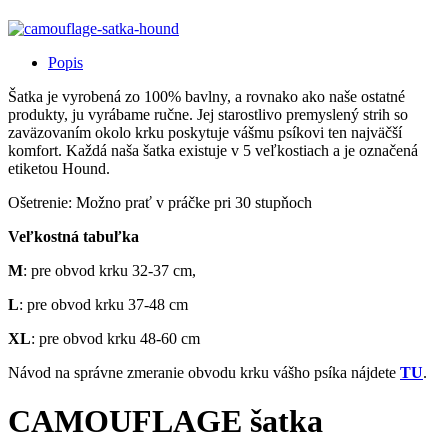
Popis
Šatka je vyrobená zo 100% bavlny, a rovnako ako naše ostatné
produkty, ju vyrábame ručne. Jej starostlivo premyslený strih so
zaväzovaním okolo krku poskytuje vášmu psíkovi ten najväčší
komfort. Každá naša šatka existuje v 5 veľkostiach a je označená
etiketou Hound.
Ošetrenie: Možno prať v práčke pri 30 stupňoch
Veľkostná tabuľka
M
: pre obvod krku 32-37 cm,
L
: pre obvod krku 37-48 cm
XL
: pre obvod krku 48-60 cm
Návod na správne zmeranie obvodu krku vášho psíka nájdete
TU
.
CAMOUFLAGE šatka