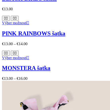
multiple
variants.
€
13.00
The
options
may
This
Výber možností
be
product
chosen
has
on
PINK RAINBOWS šatka
multiple
the
variants.
product
€
13.00
–
€
14.00
The
page
options
may
This
Výber možností
be
product
chosen
has
on
MONSTERA šatka
multiple
the
variants.
product
€
13.00
–
€
16.00
The
page
options
may
be
chosen
on
the