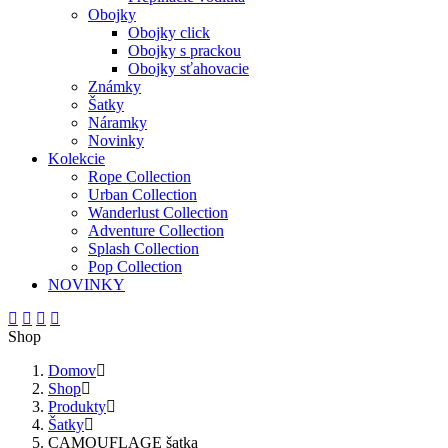
Obojky
Obojky click
Obojky s prackou
Obojky sťahovacie
Známky
Šatky
Náramky
Novinky
Kolekcie
Rope Collection
Urban Collection
Wanderlust Collection
Adventure Collection
Splash Collection
Pop Collection
NOVINKY
Shop
Domov
Shop
Produkty
Šatky
CAMOUFLAGE šatka