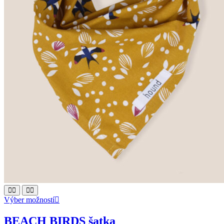
This
Výber možností
product
has
BEACH BIRDS šatka