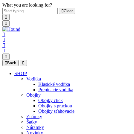
What you are looking for?
Clear
Back
SHOP
Vodítka
Klasické vodítka
Prepínacie vodítka
Obojky
Obojky click
Obojky s prackou
Obojky sťahovacie
Známky
Šatky
Náramky
Novinky