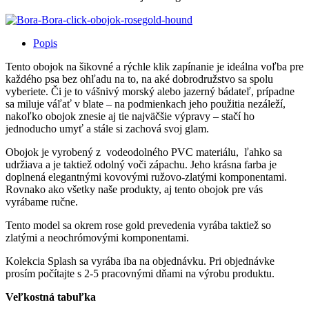
Popis
Tento obojok na šikovné a rýchle klik zapínanie je ideálna voľba pre
každého psa bez ohľadu na to, na aké dobrodružstvo sa spolu
vyberiete. Či je to vášnivý morský alebo jazerný bádateľ, prípadne
sa miluje váľať v blate – na podmienkach jeho použitia nezáleží,
nakoľko obojok znesie aj tie najväčšie výpravy – stačí ho
jednoducho umyť a stále si zachová svoj glam.
Obojok je vyrobený z vodeodolného PVC materiálu, ľahko sa
udržiava a je taktiež odolný voči zápachu. Jeho krásna farba je
doplnená elegantnými kovovými ružovo-zlatými komponentami.
Rovnako ako všetky naše produkty, aj tento obojok pre vás
vyrábame ručne.
Tento model sa okrem rose gold prevedenia vyrába taktiež so
zlatými a neochrómovými komponentami.
Kolekcia Splash sa vyrába iba na objednávku. Pri objednávke
prosím počítajte s 2-5 pracovnými dňami na výrobu produktu.
Veľkostná tabuľka