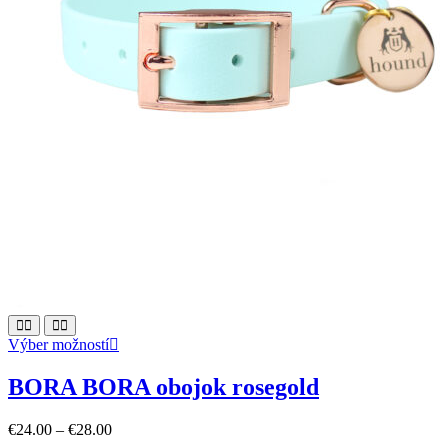
This
Výber možností
product
has
BORA BORA obojok rosegold
multiple
variants.
€
24.00
–
€
28.00
The