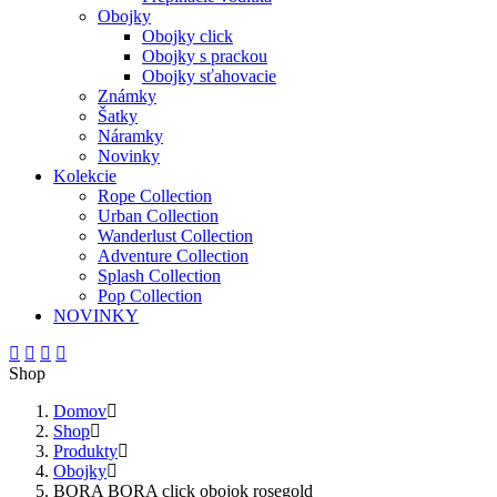
Obojky
Obojky click
Obojky s prackou
Obojky sťahovacie
Známky
Šatky
Náramky
Novinky
Kolekcie
Rope Collection
Urban Collection
Wanderlust Collection
Adventure Collection
Splash Collection
Pop Collection
NOVINKY
Shop
Domov
Shop
Produkty
Obojky
BORA BORA click obojok rosegold