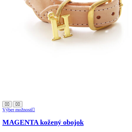
This
Výber možností
product
has
MAGENTA kožený obojok
multiple
variants.