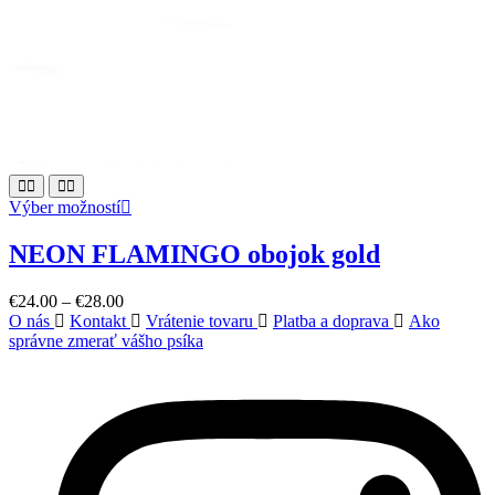
This
Výber možností
product
has
NEON FLAMINGO obojok gold
multiple
variants.
€
24.00
–
€
28.00
The
O nás
Kontakt
Vrátenie tovaru
Platba a doprava
Ako
options
správne zmerať vášho psíka
may
be
chosen
on
the
product
page