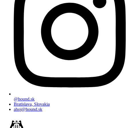
@hound.sk
Bratislava, Slovakia
ahoj@hound.sk