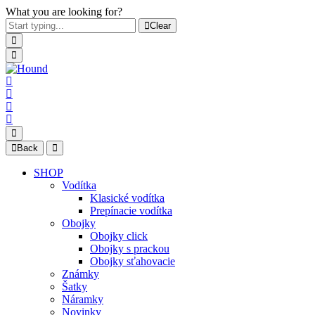
What you are looking for?
Clear
Back
SHOP
Vodítka
Klasické vodítka
Prepínacie vodítka
Obojky
Obojky click
Obojky s prackou
Obojky sťahovacie
Známky
Šatky
Náramky
Novinky