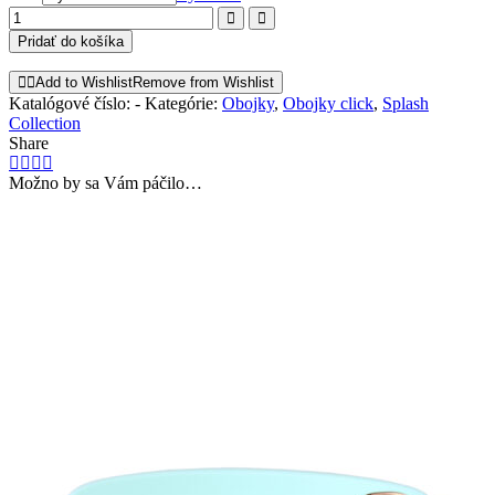
množstvo
BORA
Pridať do košíka
BORA
click
Add to Wishlist
Remove from Wishlist
obojok
Katalógové číslo:
-
Kategórie:
Obojky
,
Obojky click
,
Splash
rosegold
Collection
Share
Možno by sa Vám páčilo…